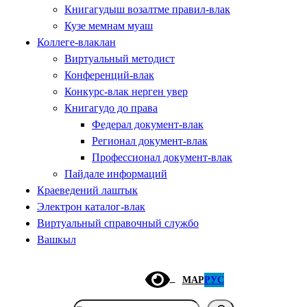
Книгагудыш возалтме правил-влак
Кузе мемнам муаш
Коллеге-влаклан
Виртуальный методист
Конференций-влак
Конкурс-влак нерген увер
Книгагудо до права
Федерал документ-влак
Регионал документ-влак
Профессионал документ-влак
Пайдале информаций
Краеведений лаштык
Электрон каталог-влак
Виртуальный справочный службо
Вашкыл
МАР
РУС
Поиск