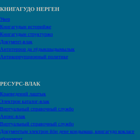
КНИГАГУДО НЕРГЕН
Увер
Книгагудын историйже
Книгагудын структуржо
Документ-влак
Антитеррор да лӱдыкшыдымылык
Антикоррупционный политике
РЕСУРС-ВЛАК
Краеведений лаштык
Электрон каталог-влак
Виртуальный справочный службо
Анонс-влак
Виртуальный справочный службо
Документым электрон йӧн дене кондымаш, книгагудо кокласе
абонемент