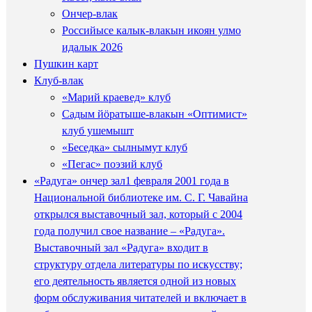
Ончер-влак
Российысе калык-влакын икоян улмо
идалык 2026
Пушкин карт
Клуб-влак
«Марий краевед» клуб
Садым йӧратыше-влакын «Оптимист»
клуб ушемышт
«Беседка» сылнымут клуб
«Пегас» поэзий клуб
«Радуга» ончер зал
1 февраля 2001 года в
Национальной библиотеке им. С. Г. Чавайна
открылся выставочный зал, который с 2004
года получил свое название – «Радуга».
Выставочный зал «Радуга» входит в
структуру отдела литературы по искусству;
его деятельность является одной из новых
форм обслуживания читателей и включает в