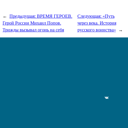
←
Предыдущая:
ВРЕМЯ ГЕРОЕВ.
Следующая:
«Путь
Герой России Михаил Попов.
через века. История
Трижды вызывал огонь на себя
русского воинства»
→
ВКонтакте