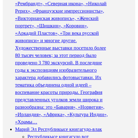
«Рембрандт», «Северная икона», «Николай
Рерих», «Французские импрессионисты»,
«Викторианская живопись», «Женский
портрет», «Шишкин», «Коровин»,
«Аркадий Пластов», «Три века русской
живописи» и многие другие.
Художественные выставки посетило более
80 тысяч человек; за этот период было
проведено 3 780 экскурсий. В последние
годы к экспозициям изобразительного
характера добавились фотовыставки. Их
тематика объединена одной идеей –
воспевание красоты природы. География
представленных уголков земли широка и
разнообразна: это «Бавария», «Норвегия»,
«Ирландия», «Африка», «Культура Индии»,
«Храмы…
Марий Эл Республикысе книгагудо-влак
Республикысе книгагудо вот