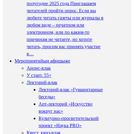
полугодие 2025 года Приглашаем
читателей пройти опрос. Если вы
любите читать газеты или журналы в
любом виде – печатном или
электронном, или по каким-то
причинам не читаете, но хотите
читать, просим вас принять участие
в…
Мероприятийын афишыже
Анонс-влак
У старт. 55+
Лекторий-влак
Лекторий-влак «Гуманитарные
беседы»
Арт-лекторий «Искусство
вокруг нас»
Культурно-просветительский
проект «Наука PRO»
Квест, квиз-влак