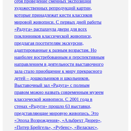
себя проведение сменных экспозиций
художественных репродукций картин,
которые принадлежат кисти классиков
мировой живописи. С первых дней работы
«Радуга» распахнула двери для всех
поклонников классической живописи,
предлагая посетителям экскурсии,
адаптированные к разным возрастам. Но
наиболее востребованным и перспективным
направлением в деятельности выставочного
зала стало приобщение к миру прекрасного
детей – дошкольников и школьников.
Выставочный зал «Радуга» с полным
правом можно назвать современным музеем
классической живописи. С 2001 года в
стенах «Радуги» прошло 63 выставки,
представляющие мировую живопись. Это
«Эпоха Возрождения», «Альбрехт Дюрер»,
«Питер Брейгель», «Рубенс», «Веласкес»,