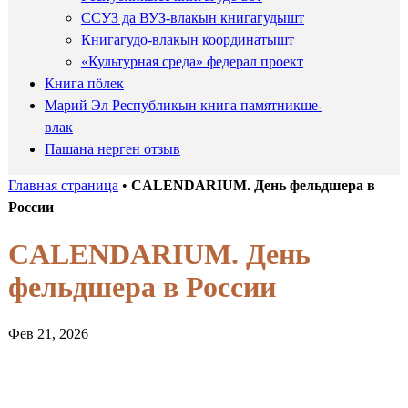
ССУЗ да ВУЗ-влакын книгагудышт
Книгагудо-влакын координатышт
«Культурная среда» федерал проект
Книга пӧлек
Марий Эл Республикын книга памятникше-
влак
Пашана нерген отзыв
Главная страница
•
CALENDARIUM. День фельдшера в
России
CALENDARIUM. День
фельдшера в России
Фев 21, 2026