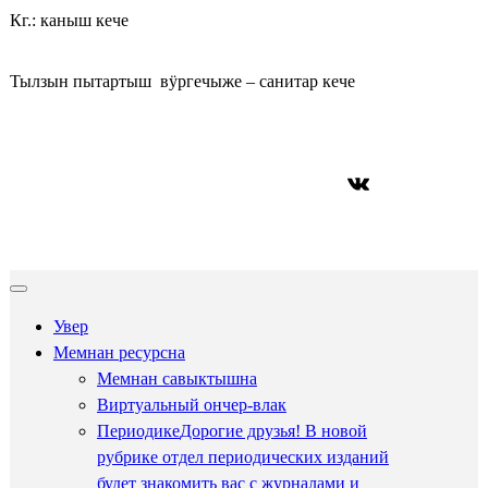
Кг.: каныш кече
Тылзын пытартыш вӱргечыже – санитар кече
ВКонтакте
Увер
Мемнан ресурсна
Мемнан савыктышна
Виртуальный ончер-влак
Периодике
Дорогие друзья! В новой
рубрике отдел периодических изданий
будет знакомить вас с журналами и