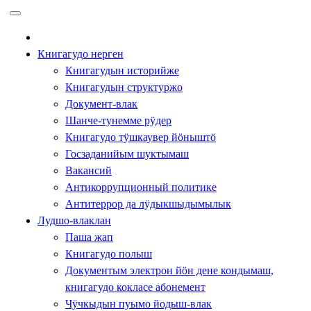
Перейти
к
содержимому
Книгагудо нерген
Книгагудын историйже
Книгагудын структуржо
Документ-влак
Шанче-тунемме рӱдер
Книгагудо тӱшкаувер йӧныштӧ
Госзаданийым шуктымаш
Вакансий
Антикоррупционный политике
Антитеррор да лӱдыкшыдымылык
Лудшо-влаклан
Паша жап
Книгагудо полыш
Документым электрон йӧн дене кондымаш,
книгагудо кокласе абонемент
Чӱчкыдын пуымо йодыш-влак