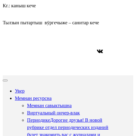
Кг.: каныш кече
Тылзын пытартыш вӱргечыже – санитар кече
ВКонтакте
Увер
Мемнан ресурсна
Мемнан савыктышна
Виртуальный ончер-влак
Периодике
Дорогие друзья! В новой
рубрике отдел периодических изданий
будет знакомить вас с журналами и