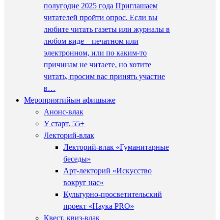
полугодие 2025 года Приглашаем
читателей пройти опрос. Если вы
любите читать газеты или журналы в
любом виде – печатном или
электронном, или по каким-то
причинам не читаете, но хотите
читать, просим вас принять участие
в…
Мероприятийын афишыже
Анонс-влак
У старт. 55+
Лекторий-влак
Лекторий-влак «Гуманитарные
беседы»
Арт-лекторий «Искусство
вокруг нас»
Культурно-просветительский
проект «Наука PRO»
Квест, квиз-влак