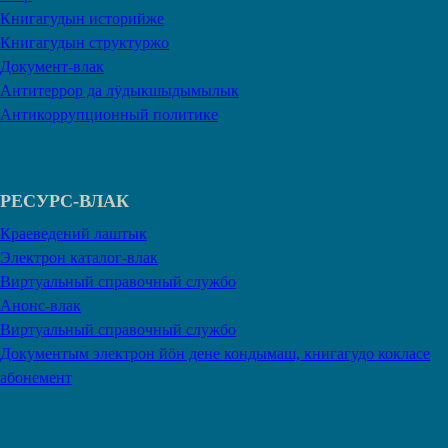
Книгагудын историйже
Книгагудын структуржо
Документ-влак
Антитеррор да лӱдыкшыдымылык
Антикоррупционный политике
РЕСУРС-ВЛАК
Краеведений лаштык
Электрон каталог-влак
Виртуальный справочный службо
Анонс-влак
Виртуальный справочный службо
Документым электрон йӧн дене кондымаш, книгагудо кокласе
абонемент