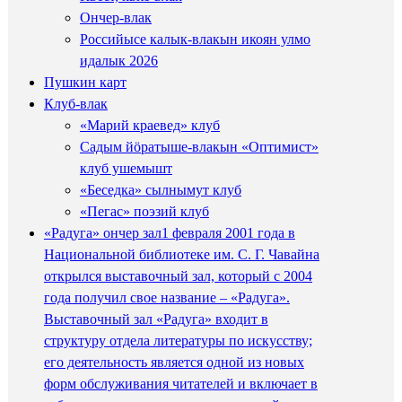
Ончер-влак
Российысе калык-влакын икоян улмо
идалык 2026
Пушкин карт
Клуб-влак
«Марий краевед» клуб
Садым йӧратыше-влакын «Оптимист»
клуб ушемышт
«Беседка» сылнымут клуб
«Пегас» поэзий клуб
«Радуга» ончер зал
1 февраля 2001 года в
Национальной библиотеке им. С. Г. Чавайна
открылся выставочный зал, который с 2004
года получил свое название – «Радуга».
Выставочный зал «Радуга» входит в
структуру отдела литературы по искусству;
его деятельность является одной из новых
форм обслуживания читателей и включает в