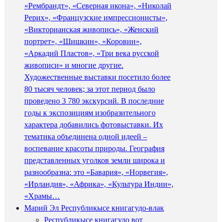
«Рембрандт», «Северная икона», «Николай
Рерих», «Французские импрессионисты»,
«Викторианская живопись», «Женский
портрет», «Шишкин», «Коровин»,
«Аркадий Пластов», «Три века русской
живописи» и многие другие.
Художественные выставки посетило более
80 тысяч человек; за этот период было
проведено 3 780 экскурсий. В последние
годы к экспозициям изобразительного
характера добавились фотовыставки. Их
тематика объединена одной идеей –
воспевание красоты природы. География
представленных уголков земли широка и
разнообразна: это «Бавария», «Норвегия»,
«Ирландия», «Африка», «Культура Индии»,
«Храмы…
Марий Эл Республикысе книгагудо-влак
Республикысе книгагудо вот