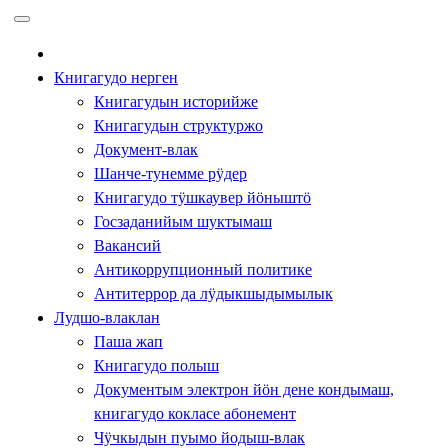
Перейти
к
содержимому
Книгагудо нерген
Книгагудын историйже
Книгагудын структуржо
Документ-влак
Шанче-тунемме рӱдер
Книгагудо тӱшкаувер йӧныштӧ
Госзаданийым шуктымаш
Вакансий
Антикоррупционный политике
Антитеррор да лӱдыкшыдымылык
Лудшо-влаклан
Паша жап
Книгагудо полыш
Документым электрон йӧн дене кондымаш,
книгагудо кокласе абонемент
Чӱчкыдын пуымо йодыш-влак