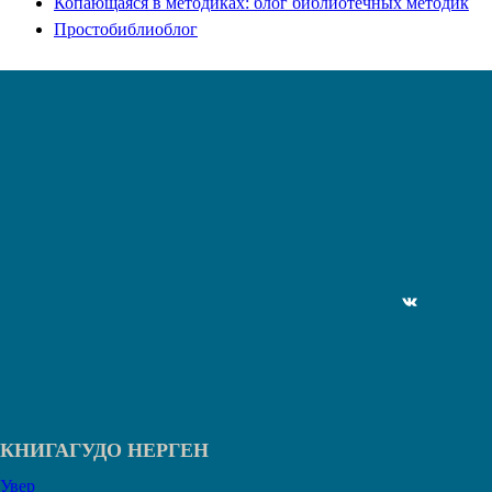
Копающаяся в методиках: блог библиотечных методик
Простобиблиоблог
ВКонтакте
КНИГАГУДО НЕРГЕН
Увер