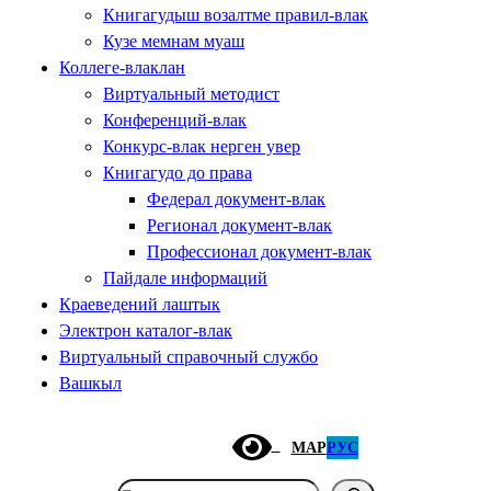
Книгагудыш возалтме правил-влак
Кузе мемнам муаш
Коллеге-влаклан
Виртуальный методист
Конференций-влак
Конкурс-влак нерген увер
Книгагудо до права
Федерал документ-влак
Регионал документ-влак
Профессионал документ-влак
Пайдале информаций
Краеведений лаштык
Электрон каталог-влак
Виртуальный справочный службо
Вашкыл
МАР
РУС
Поиск