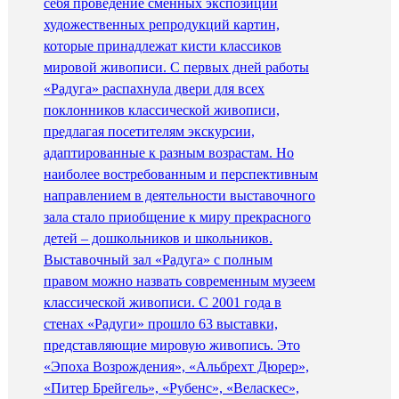
себя проведение сменных экспозиций
художественных репродукций картин,
которые принадлежат кисти классиков
мировой живописи. С первых дней работы
«Радуга» распахнула двери для всех
поклонников классической живописи,
предлагая посетителям экскурсии,
адаптированные к разным возрастам. Но
наиболее востребованным и перспективным
направлением в деятельности выставочного
зала стало приобщение к миру прекрасного
детей – дошкольников и школьников.
Выставочный зал «Радуга» с полным
правом можно назвать современным музеем
классической живописи. С 2001 года в
стенах «Радуги» прошло 63 выставки,
представляющие мировую живопись. Это
«Эпоха Возрождения», «Альбрехт Дюрер»,
«Питер Брейгель», «Рубенс», «Веласкес»,