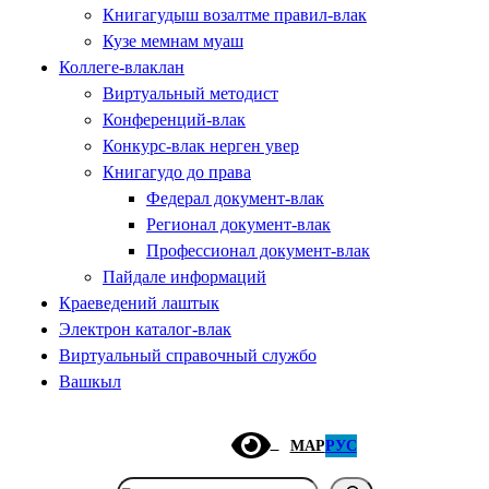
Книгагудыш возалтме правил-влак
Кузе мемнам муаш
Коллеге-влаклан
Виртуальный методист
Конференций-влак
Конкурс-влак нерген увер
Книгагудо до права
Федерал документ-влак
Регионал документ-влак
Профессионал документ-влак
Пайдале информаций
Краеведений лаштык
Электрон каталог-влак
Виртуальный справочный службо
Вашкыл
МАР
РУС
Поиск