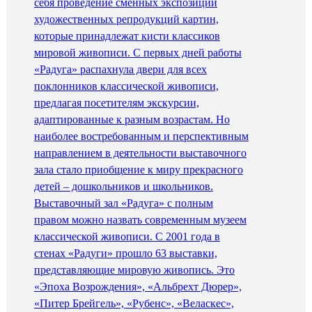
себя проведение сменных экспозиций
художественных репродукций картин,
которые принадлежат кисти классиков
мировой живописи. С первых дней работы
«Радуга» распахнула двери для всех
поклонников классической живописи,
предлагая посетителям экскурсии,
адаптированные к разным возрастам. Но
наиболее востребованным и перспективным
направлением в деятельности выставочного
зала стало приобщение к миру прекрасного
детей – дошкольников и школьников.
Выставочный зал «Радуга» с полным
правом можно назвать современным музеем
классической живописи. С 2001 года в
стенах «Радуги» прошло 63 выставки,
представляющие мировую живопись. Это
«Эпоха Возрождения», «Альбрехт Дюрер»,
«Питер Брейгель», «Рубенс», «Веласкес»,