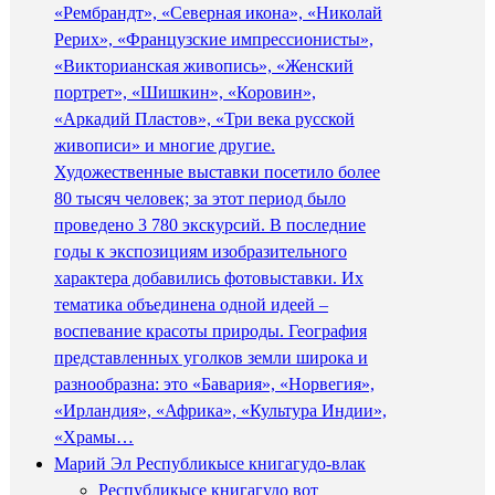
«Рембрандт», «Северная икона», «Николай
Рерих», «Французские импрессионисты»,
«Викторианская живопись», «Женский
портрет», «Шишкин», «Коровин»,
«Аркадий Пластов», «Три века русской
живописи» и многие другие.
Художественные выставки посетило более
80 тысяч человек; за этот период было
проведено 3 780 экскурсий. В последние
годы к экспозициям изобразительного
характера добавились фотовыставки. Их
тематика объединена одной идеей –
воспевание красоты природы. География
представленных уголков земли широка и
разнообразна: это «Бавария», «Норвегия»,
«Ирландия», «Африка», «Культура Индии»,
«Храмы…
Марий Эл Республикысе книгагудо-влак
Республикысе книгагудо вот