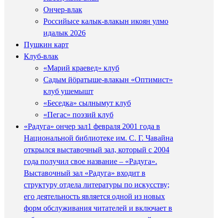
Ончер-влак
Российысе калык-влакын икоян улмо
идалык 2026
Пушкин карт
Клуб-влак
«Марий краевед» клуб
Садым йӧратыше-влакын «Оптимист»
клуб ушемышт
«Беседка» сылнымут клуб
«Пегас» поэзий клуб
«Радуга» ончер зал
1 февраля 2001 года в
Национальной библиотеке им. С. Г. Чавайна
открылся выставочный зал, который с 2004
года получил свое название – «Радуга».
Выставочный зал «Радуга» входит в
структуру отдела литературы по искусству;
его деятельность является одной из новых
форм обслуживания читателей и включает в