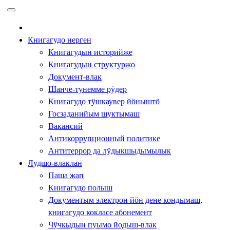
Перейти
к
содержимому
Книгагудо нерген
Книгагудын историйже
Книгагудын структуржо
Документ-влак
Шанче-тунемме рӱдер
Книгагудо тӱшкаувер йӧныштӧ
Госзаданийым шуктымаш
Вакансий
Антикоррупционный политике
Антитеррор да лӱдыкшыдымылык
Лудшо-влаклан
Паша жап
Книгагудо полыш
Документым электрон йӧн дене кондымаш,
книгагудо кокласе абонемент
Чӱчкыдын пуымо йодыш-влак