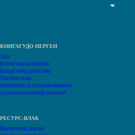
ВКонтакте
КНИГАГУДО НЕРГЕН
Увер
Книгагудын историйже
Книгагудын структуржо
Документ-влак
Антитеррор да лӱдыкшыдымылык
Антикоррупционный политике
РЕСУРС-ВЛАК
Краеведений лаштык