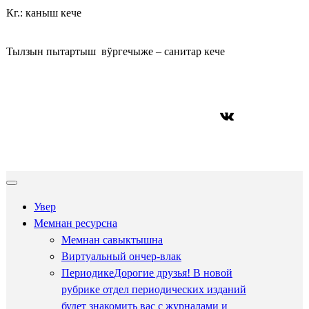
Кг.: каныш кече
Тылзын пытартыш вӱргечыже – санитар кече
ВКонтакте
Увер
Мемнан ресурсна
Мемнан савыктышна
Виртуальный ончер-влак
Периодике
Дорогие друзья! В новой
рубрике отдел периодических изданий
будет знакомить вас с журналами и