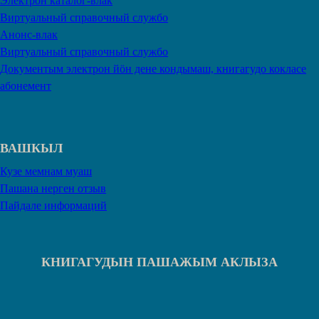
Электрон каталог-влак
Виртуальный справочный службо
Анонс-влак
Виртуальный справочный службо
Документым электрон йӧн дене кондымаш, книгагудо кокласе
абонемент
ВАШКЫЛ
Кузе мемнам муаш
Пашана нерген отзыв
Пайдале информаций
КНИГАГУДЫН ПАШАЖЫМ АКЛЫЗА